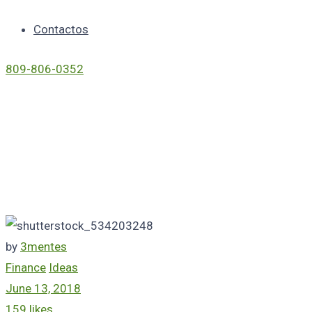
Contactos
809-806-0352
Category
"Ideas"
by
3mentes
Finance
Ideas
June 13, 2018
159 likes